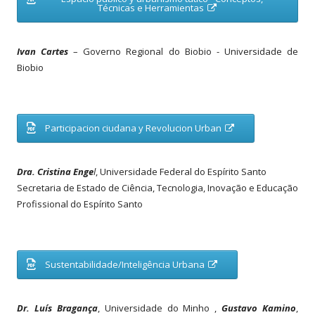
a
A
Técnicas e Herramientas
j
b
a
r
n
i
e
r
l
Ivan Cartes
– Governo Regional do Biobio - Universidade de
n
a
u
Biobio
m
a
n
o
v
a
j
A
Participacion ciudana y Revolucion Urban
a
b
n
r
e
i
l
r
Dra. Cristina Enge
l
, Universidade Federal do Espírito Santo
a
n
u
Secretaria de Estado de Ciência, Tecnologia, Inovação e Educação
m
a
Profissional do Espírito Santo
n
o
v
a
j
a
A
Sustentabilidade/Inteligência Urbana
n
b
e
r
l
i
a
r
Dr. Luís Bragança
, Universidade do Minho ,
Gustavo Kamino
,
n