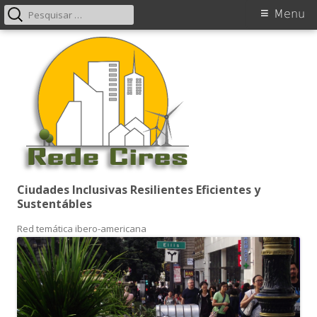
Pesquisar
Menu
Menu
por:
primário
Saltar
para
o
conteúdo
Ciudades Inclusivas Resilientes Eficientes y
Sustentábles
Red temática ibero-americana