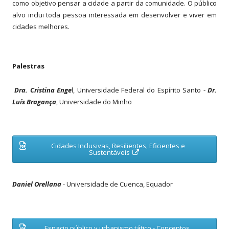
como objetivo pensar a cidade a partir da comunidade. O público
alvo inclui toda pessoa interessada em desenvolver e viver em
cidades melhores.
Palestras
Dra. Cristina Enge
l, Universidade Federal do Espírito Santo -
Dr.
Luís Bragança
, Universidade do Minho
Cidades Inclusivas, Resilientes, Eficientes e
A
Sustentáveis
b
r
i
r
Daniel Orellana
- Universidade de Cuenca, Equador
n
u
m
a
n
o
v
Espacio público y urbanismo tático - Conceptos,