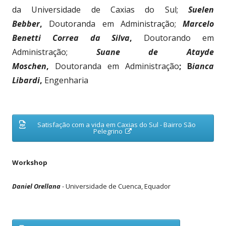
u
m
da Universidade de Caxias do Sul;
Suelen
a
n
Bebber
,
Doutoranda em Administração;
Marcelo
o
v
Benetti Correa da Silva
,
Doutorando em
a
j
Administração;
Suane de Atayde
a
n
Moschen
,
Doutoranda em Administração
; B
ianca
e
l
Libardi
,
Engenharia
a
Satisfação com a vida em Caxias do Sul - Bairro São
A
Pelegrino
b
r
i
r
Workshop
n
u
m
a
Daniel Orellana
- Universidade de Cuenca, Equador
n
o
v
a
j
a