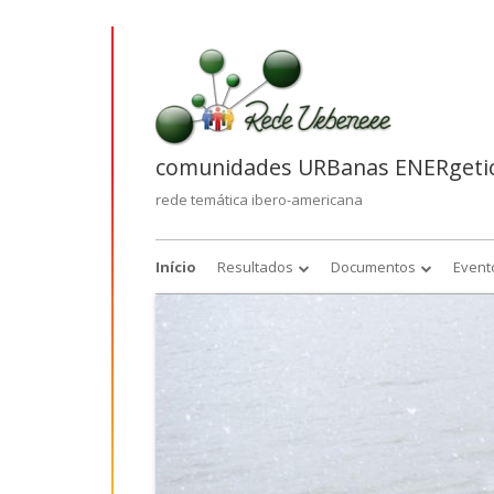
Saltar
para
o
conteúdo
comunidades URBanas ENERgetic
rede temática ibero-americana
Menu
Início
Resultados
Documentos
Event
primário
Esperados
Artigos
Obtidos
Jornadas URBENERE
20
Jornadas URBENERE-CIRES
20
Sustentabilidad y Gestión 
Riesgo