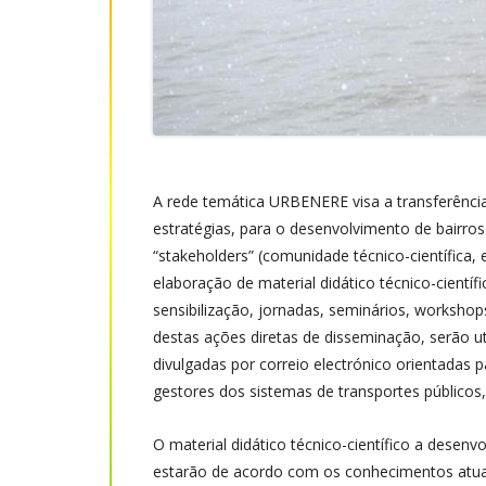
Carta de Vitória
Livro 1 URBENERE
Congreso Iberoamericano
y Tecnología
A rede temática URBENERE visa a transferênci
estratégias, para o desenvolvimento de bairro
“stakeholders” (comunidade técnico-científica,
elaboração de material didático técnico-cient
sensibilização, jornadas, seminários, worksho
destas ações diretas de disseminação, serão u
divulgadas por correio electrónico orientadas pa
gestores dos sistemas de transportes públicos, 
O material didático técnico-científico a desen
estarão de acordo com os conhecimentos atuai