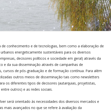
Euro-ELECS 2017
Cidades em Transformação
SBE16 Brazil & Portugal
IV Seminario de Eficiencia Energética
en la Edificación
Euro-ELECS 2015
 de Ciencia
Jornadas “Ciudades – Resiliencia,
Gobernanza y Modelo de Desarrollo
a de conhecimento e de tecnologias, bem como a elaboração de
Jornadas “Sustentabilidade do
s urbanos energeticamente sustentáveis para os diversos
Ambiente Construído”
 empresas, decisores políticos e sociedade em geral) através da
Jornadas “Comunidades Urbanas
ífico e da sua disseminação através de campanhas de
Sostenibles”
ps, cursos de pós-graduação e de formação contínua. Para além
tilizadas outros meios de disseminação tais como newsletters
Jornadas científicas URBENERE
ra os diferentes tipos de decisores (autarquias, projetistas,
entre outros) e as redes sociais.
Jornadas Turismo Sustentável
Primeiras Jornadas Profissionais
volver será orientado às necessidades dos diversos mercados e
URBENERE
s mais avançados no que se refere à avaliação da