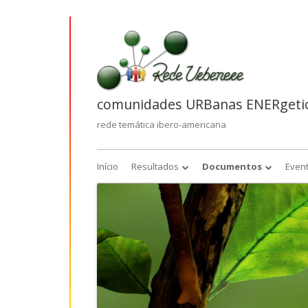
Saltar
para
o
conteúdo
comunidades URBanas ENERgetic
rede temática ibero-americana
Menu
Início
Resultados
Documentos
Even
primário
Esperados
Artigos
Obtidos
Jornadas URBENERE
201
Jornadas URBENERE-CIRES
201
Sustentabilidad y Gestión I
Riesgo