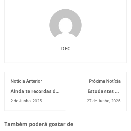
DEC
Notícia Anterior
Próxima Notícia
Ainda te recordas de
Estudantes de
como foram as XIII
Engenharia Civil da
2 de Junho, 2025
27 de Junho, 2025
Jornadas de
UMinho Recebem
Engenharia Civil?
Bolsa de Excelência
por Desempenho
Académico
Também poderá gostar de