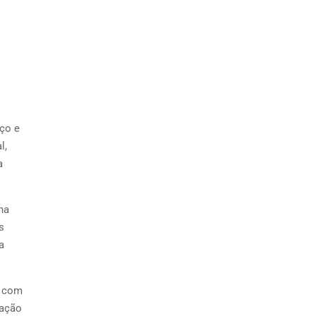
nço e
l,
a
ha
s
a
s com
zação