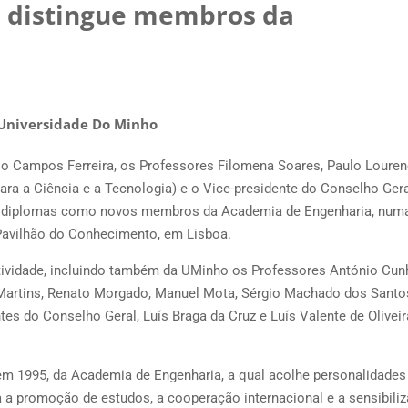
 distingue membros da
Universidade Do Minho
nio Campos Ferreira, os Professores Filomena Soares, Paulo Loure
a a Ciência e a Tecnologia) e o Vice-presidente do Conselho Gera
e diplomas como novos membros da Academia de Engenharia, num
Pavilhão do Conhecimento, em Lisboa.
vidade, incluindo também da UMinho os Professores António Cun
s Martins, Renato Morgado, Manuel Mota, Sérgio Machado dos Santo
es do Conselho Geral, Luís Braga da Cruz e Luís Valente de Oliveir
 em 1995, da Academia de Engenharia, a qual acolhe personalidade
sa a promoção de estudos, a cooperação internacional e a sensibili