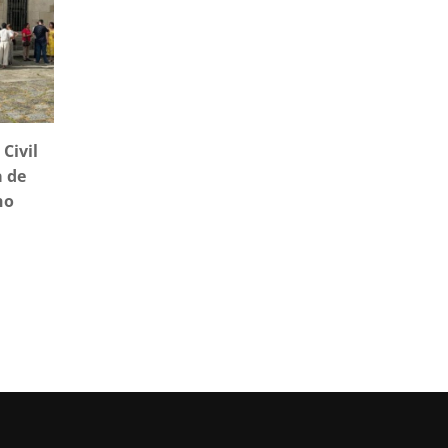
Civil
 de
ho