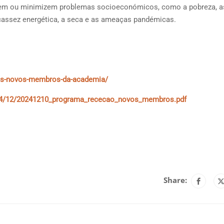
ssem ou minimizem problemas socioeconómicos, como a pobreza, a
scassez energética, a seca e as ameaças pandémicas.
aos-novos-membros-da-academia/
2024/12/20241210_programa_rececao_novos_membros.pdf
Share: