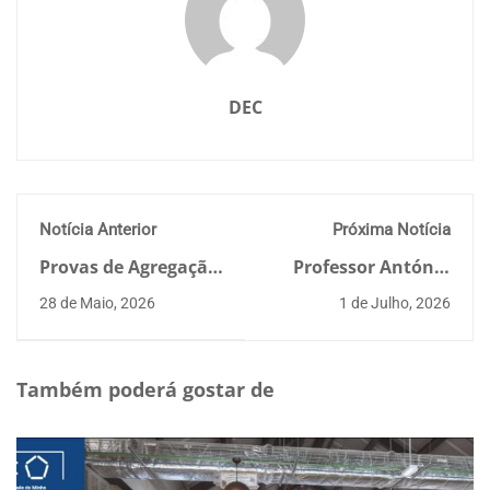
DEC
Notícia Anterior
Próxima Notícia
Provas de Agregação
Professor António
– Aires Fernando
Gomes Correia lidera
28 de Maio, 2026
1 de Julho, 2026
Fernandes Leite
edição de novo livro
Camões Azevedo
internacional sobre
geotecnia para
infraestruturas
Também poderá gostar de
sustentáveis