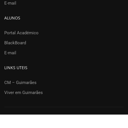
E-mail
ALUNOS
Portal Académico
BlackBoard
E-mail
LINKS UTEIS
CM – Guimarães
Viver em Guimarães
Departamento de Engenharia Civil | Universidade do Minho