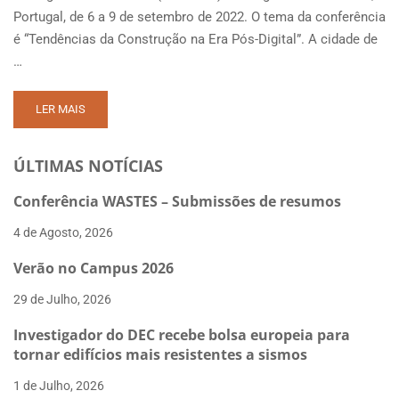
Portugal, de 6 a 9 de setembro de 2022. O tema da conferência
é “Tendências da Construção na Era Pós-Digital”. A cidade de
…
READ
LER MAIS
MORE
ABOUT
ÚLTIMAS NOTÍCIAS
ISIC
2022
–
Conferência WASTES – Submissões de resumos
SUBMISSÃO
4 de Agosto, 2026
DE
RESUMOS
Verão no Campus 2026
29 de Julho, 2026
Investigador do DEC recebe bolsa europeia para
tornar edifícios mais resistentes a sismos
1 de Julho, 2026