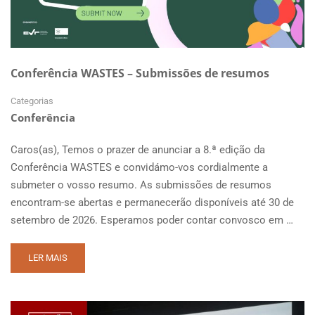
Conferência WASTES – Submissões de resumos
Categorias
Conferência
Caros(as), Temos o prazer de anunciar a 8.ª edição da
Conferência WASTES e convidámo-vos cordialmente a
submeter o vosso resumo. As submissões de resumos
encontram-se abertas e permanecerão disponíveis até 30 de
setembro de 2026. Esperamos poder contar convosco em …
READ
LER MAIS
MORE
ABOUT
CONFERÊNCIA
WASTES