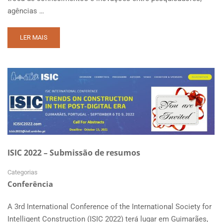
agências …
READ
LER MAIS
MORE
ABOUT
CONFERÊNCIA
MAIREPAV10
ISIC 2022 – Submissão de resumos
Categorias
Conferência
A 3rd International Conference of the International Society for
Intelligent Construction (ISIC 2022) terá lugar em Guimarães,