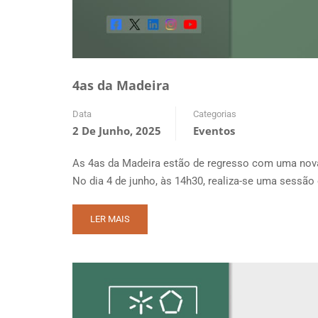
4as da Madeira
Data
Categorias
2 De Junho, 2025
Eventos
As 4as da Madeira estão de regresso com uma nov
No dia 4 de junho, às 14h30, realiza-se uma sessão
READ
LER MAIS
MORE
ABOUT
4AS
DA
MADEIRA