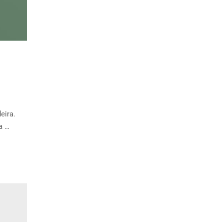
eira.
a …