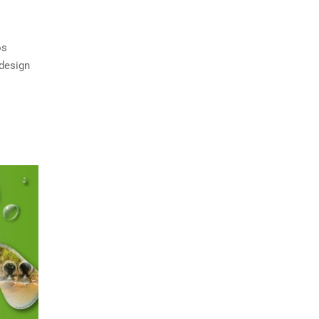
os
 design