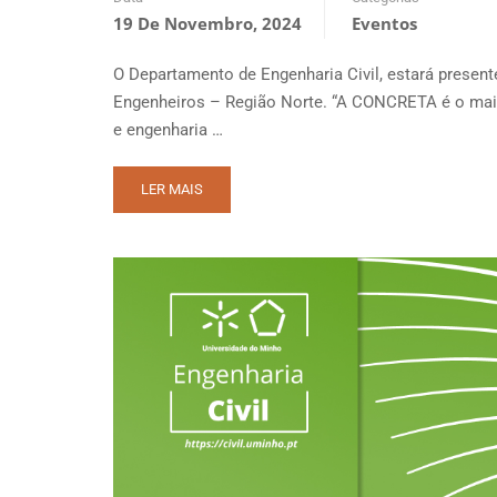
19 De Novembro, 2024
Eventos
O Departamento de Engenharia Civil, estará presen
Engenheiros – Região Norte. “A CONCRETA é o maior 
e engenharia …
READ
LER MAIS
MORE
ABOUT
CONCRETA
–
DESCARBONIZAÇÃO
DA
ARQUITETURA
E
ENGENHARIA