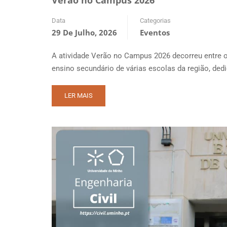
Data
Categorias
29 De Julho, 2026
Eventos
A atividade Verão no Campus 2026 decorreu entre o
ensino secundário de várias escolas da região, ded
READ
LER MAIS
MORE
ABOUT
VERÃO
NO
CAMPUS
2026