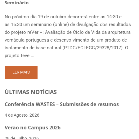
Seminário
No próximo dia 19 de outubro decorrerá entre as 14:30 e
as 16:30 um seminário (online) de divulgação dos resultados
do projeto reVer +: Avaliação de Ciclo de Vida da arquitetura
vernácula portuguesa e desenvolvimento de um produto de
isolamento de base natural (PTDC/ECI-EGC/29328/2017). O
projeto teve …
READ
LER MAIS
MORE
ABOUT
ÚLTIMAS NOTÍCIAS
SEMINÁRIO
REVER+
Conferência WASTES – Submissões de resumos
4 de Agosto, 2026
Verão no Campus 2026
29 de Julho, 2026