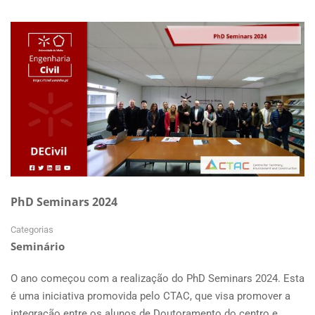
ABOUT
CICLO
DE
SEMINÁRIOS,
ORÇAMENTAÇÃO,
ELABORAÇÃO
DE
PROPOSTAS
E
APLICATIVOS
PARA
A
GESTÃO
DOCUMENTAL
PhD Seminars 2024
NA
ORÇAMENTAÇÃO
Categorias
Seminário
O ano começou com a realização do PhD Seminars 2024. Esta
é uma iniciativa promovida pelo CTAC, que visa promover a
integração entre os alunos de Doutoramento do centro e