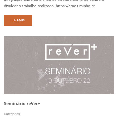
divulgar o trabalho realizado. https://ctac.uminho.pt
READ
LER MAIS
MORE
ABOUT
PHD
SEMINARS
2024
Seminário reVer+
Categorias