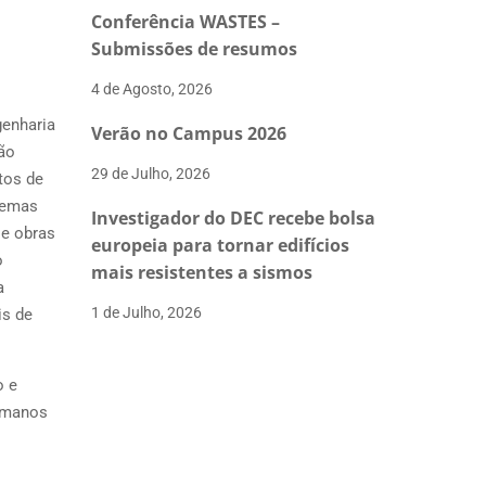
Conferência WASTES –
Submissões de resumos
4 de Agosto, 2026
genharia
Verão no Campus 2026
ão
29 de Julho, 2026
tos de
stemas
Investigador do DEC recebe bolsa
 e obras
europeia para tornar edifícios
o
mais resistentes a sismos
a
1 de Julho, 2026
is de
o e
humanos