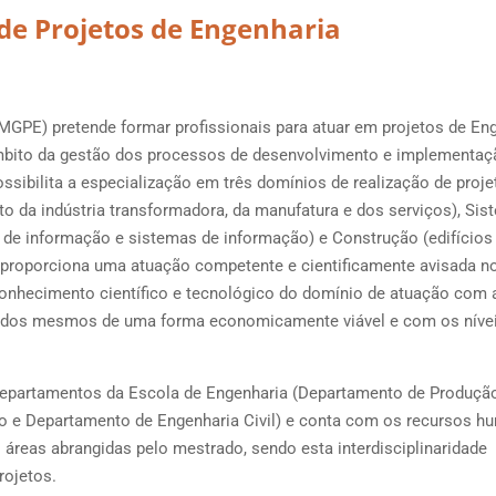
e Projetos de Engenharia
GPE) pretende formar profissionais para atuar em projetos de En
âmbito da gestão dos processos de desenvolvimento e implementaç
sibilita a especialização em três domínios de realização de proje
ito da indústria transformadora, da manufatura e dos serviços), Si
 de informação e sistemas de informação) e Construção (edifícios
 proporciona uma atuação competente e cientificamente avisada n
conhecimento científico e tecnológico do domínio de atuação com 
ção dos mesmos de uma forma economicamente viável e com os níve
 departamentos da Escola de Engenharia (Departamento de Produçã
o e Departamento de Engenharia Civil) e conta com os recursos 
áreas abrangidas pelo mestrado, sendo esta interdisciplinaridade
rojetos.