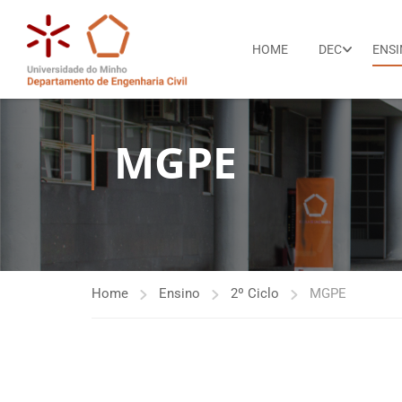
HOME
DEC
ENS
MGPE
Home
Ensino
2º Ciclo
MGPE