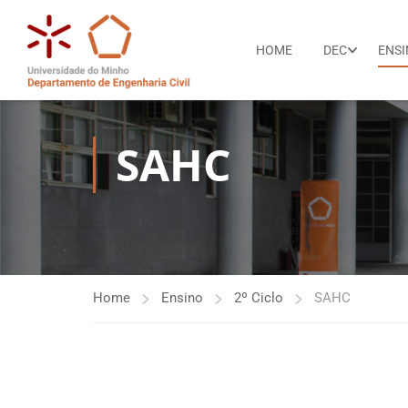
HOME
DEC
ENS
SAHC
Home
Ensino
2º Ciclo
SAHC