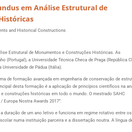
dus em Análise Estrutural de
istóricas
nts and Historical Constructions
ise Estrutural de Monumentos e Construções Históricas. As
ho (Portugal), a Universidade Técnica Checa de Praga (República C
 Universidade de Pádua (Itália).
ama de formação avançada em engenharia de conservação de estrut
cipal desta formação é a aplicação de princípios científicos na aná
 e construções históricas em todo o mundo. O mestrado SAHC
e / Europa Nostra Awards 2017”.
 duração de um ano letivo e funciona em regime rotativo entre os
scolar numa instituição parceira e a dissertação noutra. A língua d