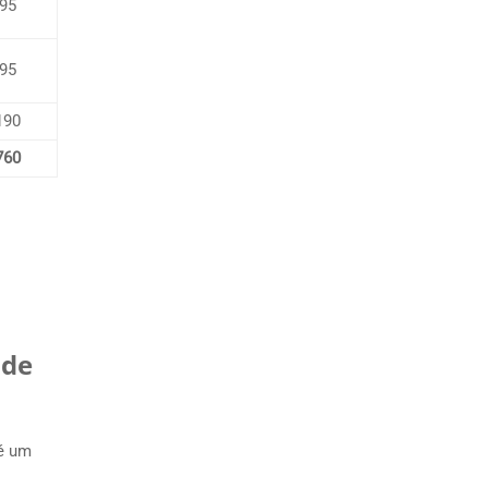
95
95
190
760
 de
 é um