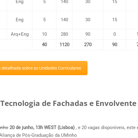
Eng
5
140
30
15
e
Eng
5
140
30
15
Arq+Eng
10
280
90
0
40
1120
270
90
detalhada sobre as Unidades Curriculares
Tecnologia de Fachadas e Envolvente
unho
20 de junho, 13h WEST (Lisboa)
, e 20 vagas disponíveis, este
 Aliança de Pós-Graduação da UMinho