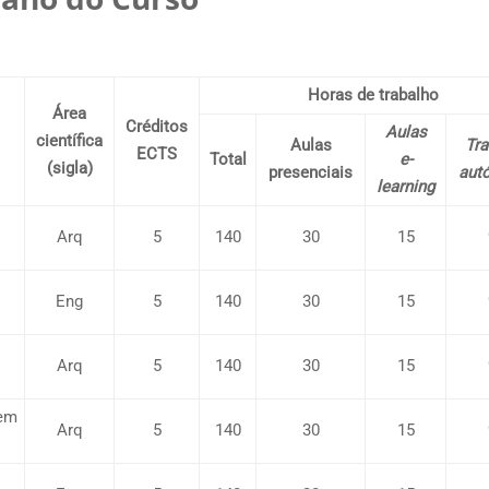
Horas de trabalho
Área
Créditos
Aulas
científica
Aulas
Tra
ECTS
Total
e-
(sigla)
presenciais
aut
learning
s
Arq
5
140
30
15
Eng
5
140
30
15
Arq
5
140
30
15
 em
Arq
5
140
30
15