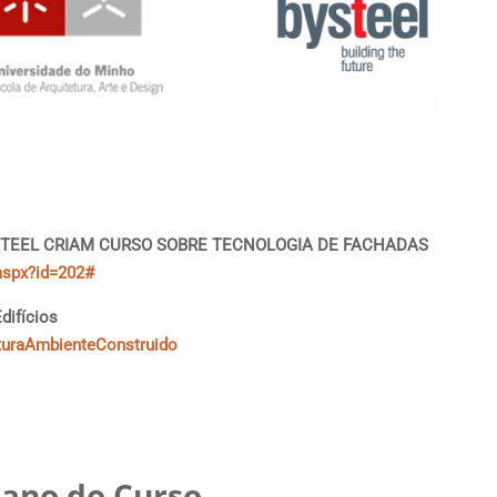
BYSTEEL CRIAM CURSO SOBRE TECNOLOGIA DE FACHADAS
.aspx?id=202#
difícios
eturaAmbienteConstruido
lano do Curso