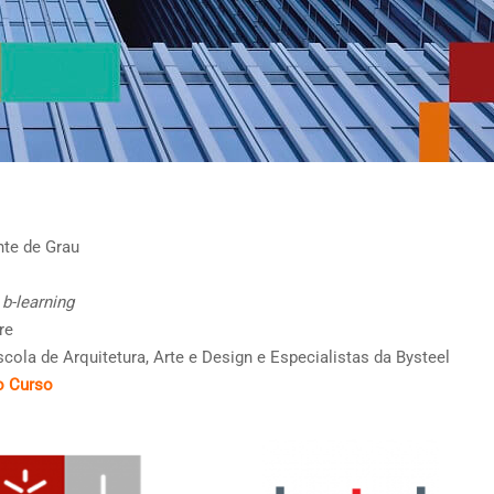
te de Grau
–
b-
learning
re
ola de Arquitetura, Arte e Design e Especialistas da Bysteel
o Curso