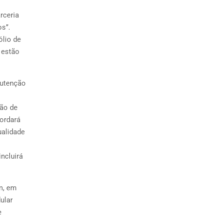
rceria
os”.
ólio de
 estão
nutenção
ção de
ordará
ualidade
ncluirá
m, em
ular
e