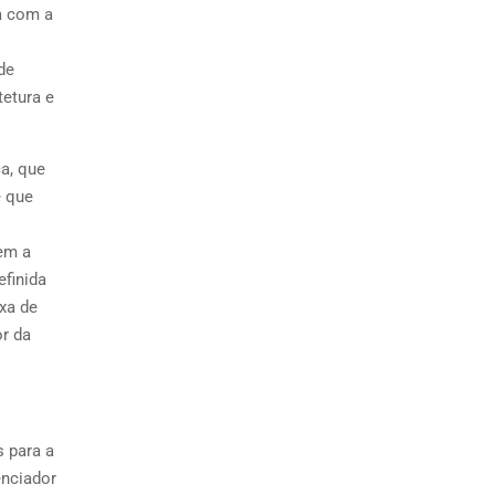
da com a
de
tetura e
a, que
e que
rem a
efinida
xa de
or da
 para a
enciador