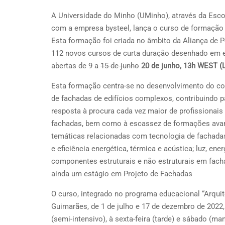
A Universidade do Minho (UMinho), através da Escol
com a empresa bysteel, lança o curso de formação 
Esta formação foi criada no âmbito da Aliança de 
112 novos cursos de curta duração desenhado em e
abertas de 9 a
15 de junho
20 de junho, 13h WEST (
Esta formação centra-se no desenvolvimento do con
de fachadas de edifícios complexos, contribuindo p
resposta à procura cada vez maior de profissionai
fachadas, bem como à escassez de formações avanç
temáticas relacionadas com tecnologia de fachadas
e eficiência energética, térmica e acústica; luz, ene
componentes estruturais e não estruturais em facha
ainda um estágio em Projeto de Fachadas
O curso, integrado no programa educacional “Arqui
Guimarães, de 1 de julho e 17 de dezembro de 2022
(semi-intensivo), à sexta-feira (tarde) e sábado (m