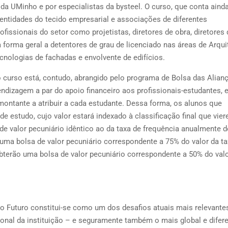
n da UMinho e por especialistas da bysteel. O curso, que conta ain
 entidades do tecido empresarial e associações de diferentes
ofissionais do setor como projetistas, diretores de obra, diretores 
 forma geral a detentores de grau de licenciado nas áreas de Arqui
ecnologias de fachadas e envolvente de edifícios.
curso está, contudo, abrangido pelo programa de Bolsa das Alianç
ndizagem a par do apoio financeiro aos profissionais-estudantes, 
montante a atribuir a cada estudante. Dessa forma, os alunos que
e estudo, cujo valor estará indexado à classificação final que vie
e valor pecuniário idêntico ao da taxa de frequência anualmente d
uma bolsa de valor pecuniário correspondente a 75% do valor da ta
bterão uma bolsa de valor pecuniário correspondente a 50% do val
 Futuro constitui-se como um dos desafios atuais mais relevantes
ional da instituição – e seguramente também o mais global e difer