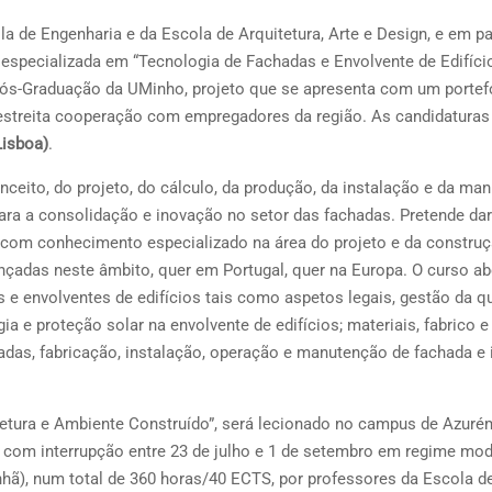
a de Engenharia e da Escola de Arquitetura, Arte e Design, e em pa
especializada em “Tecnologia de Fachadas e Envolvente de Edifíci
Pós-Graduação da UMinho, projeto que se apresenta com um portef
streita cooperação com empregadores da região. As candidaturas
Lisboa)
.
ceito, do projeto, do cálculo, da produção, da instalação e da ma
ara a consolidação e inovação no setor das fachadas. Pretende dar
s com conhecimento especializado na área do projeto e da constru
adas neste âmbito, quer em Portugal, quer na Europa. O curso ab
 e envolventes de edifícios tais como aspetos legais, gestão da q
rgia e proteção solar na envolvente de edifícios; materiais, fabrico e
das, fabricação, instalação, operação e manutenção de fachada e i
tetura e Ambiente Construído”, será lecionado no campus de Azuré
, com interrupção entre 23 de julho e 1 de setembro em regime mod
anhã), num total de 360 horas/40 ECTS, por professores da Escola d