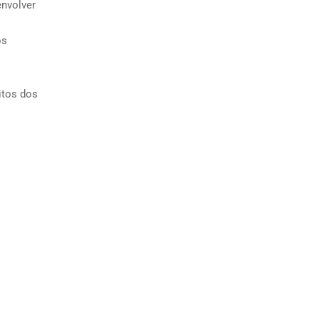
envolver
os
itos dos