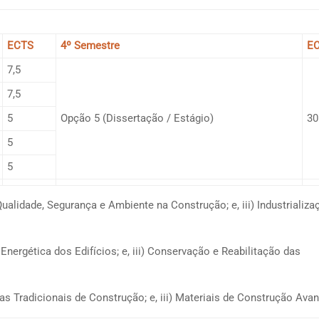
ECTS
4º Semestre
E
7,5
7,5
5
Opção 5 (Dissertação / Estágio)
30
5
5
 Qualidade, Segurança e Ambiente na Construção; e, iii) Industrializa
o Energética dos Edifícios; e, iii) Conservação e Reabilitação das
gias Tradicionais de Construção; e, iii) Materiais de Construção Av