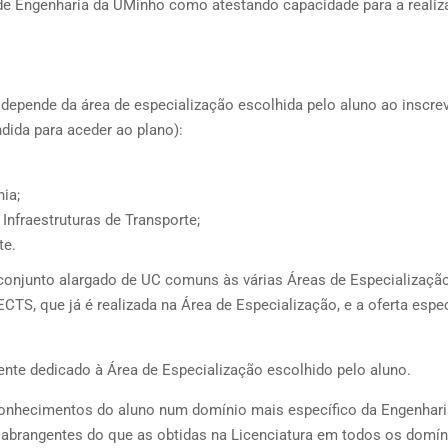
 de Engenharia da UMinho como atestando capacidade para a reali
 depende da área de especialização escolhida pelo aluno ao inscre
dida para aceder ao plano):
ia;
Infraestruturas de Transporte;
te.
conjunto alargado de UC comuns às várias Áreas de Especialização
ECTS, que já é realizada na Área de Especialização, e a oferta espec
ente dedicado à Área de Especialização escolhido pelo aluno.
onhecimentos do aluno num domínio mais específico da Engenharia
brangentes do que as obtidas na Licenciatura em todos os domín