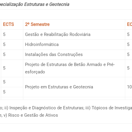
ecialização Estruturas e Geotecnia
ECTS
2º Semestre
E
5
Gestão e Reabilitação Rodoviária
5
5
Hidroinformática
5
5
Instalações das Construções
5
Projeto de Estruturas de Betão Armado e Pré-
5
5
esforçado
5
Projeto em Estruturas e Geotecnia
10
5
 ii) Inspeção e Diagnóstico de Estruturas; iii) Tópicos de Investig
e, v) Risco e Gestão de Ativos