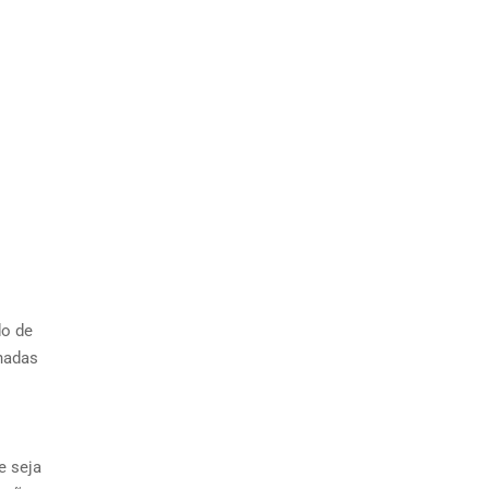
do de
nadas
e seja