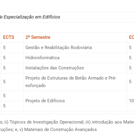
e Especialização em Edifícios
ECTS
2º Semestre
E
5
Gestão e Reabilitação Rodoviária
5
5
Hidroinformática
5
5
Instalações das Construções
5
Projeto de Estruturas de Betão Armado e Pré-
5
5
esforçado
5
Projeto de Edifícios
10
5
 ii) Tópicos de Investigação Operacional; iii) introdução aos Mate
ruções; e, v) Materiais de Construção Avançados