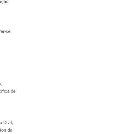
zação
ver-se
,
ífica de
 Civil,
ios da