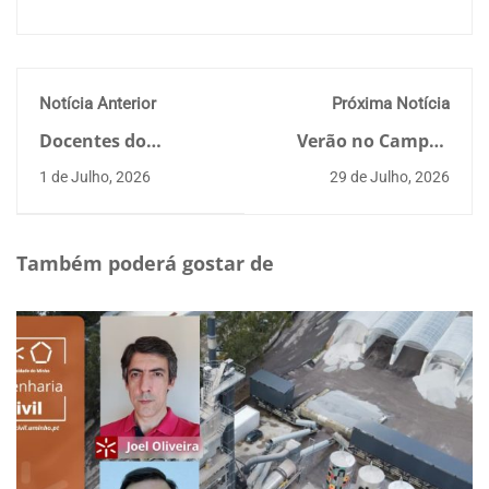
Notícia Anterior
Próxima Notícia
Docentes do
Verão no Campus
Departamento de
2026
1 de Julho, 2026
29 de Julho, 2026
Engenharia Civil
participam no
desenvolvimento de
solução inovadora
Também poderá gostar de
para reciclagem de
pavimentos
rodoviários