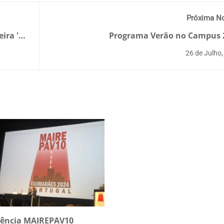
Próxima No
ira '
Programa Verão no Campus 
26 de Julho
rência MAIREPAV10