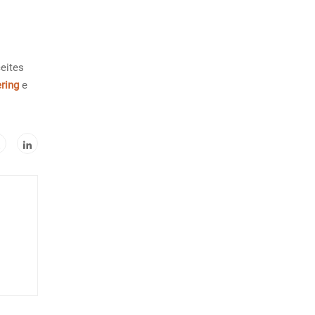
ceites
ering
e