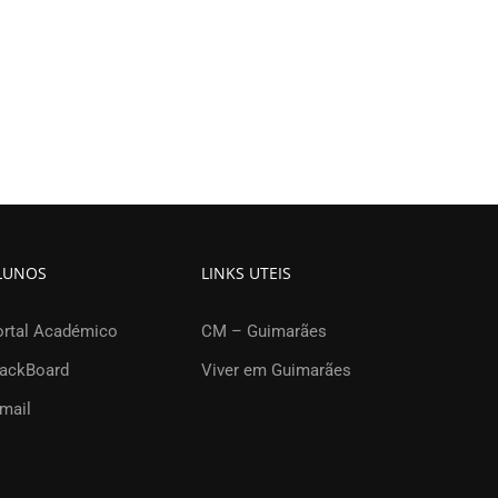
LUNOS
LINKS UTEIS
ortal Académico
CM – Guimarães
lackBoard
Viver em Guimarães
mail