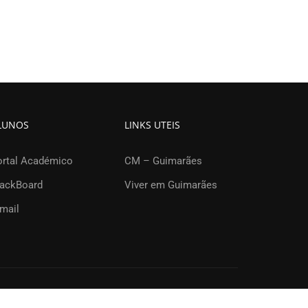
LUNOS
LINKS UTEIS
ortal Académico
CM – Guimarães
lackBoard
Viver em Guimarães
mail