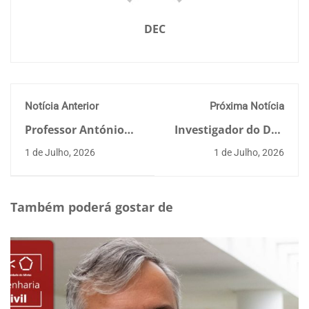
DEC
Notícia Anterior
Próxima Notícia
Professor António
Investigador do DEC
Gomes Correia lidera
recebe bolsa
1 de Julho, 2026
1 de Julho, 2026
edição de novo livro
europeia para tornar
internacional sobre
edifícios mais
geotecnia para
resistentes a sismos
infraestruturas
Também poderá gostar de
sustentáveis